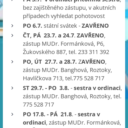
bez zajištěného zástupu, v akutních
případech vyhledat pohotovost
PO 6.7.
státní svátek -
ZAVŘENO
ČT, PÁ
23.7. a 24.7
.
ZAVŘENO
,
zástup MUDr. Formánková, P6,
Žukovského 887, tel. 233 311 392
PO, ÚT
27.7. a 28.7.
Z
AVŘENO
,
zástup MUDr. Banghová, Roztoky,
Havlíčkova 713, tel.775 528 717
ST 29.7. - PO 3.8.
-
sestra v ordinaci
,
zástup MUDr. Banghová, Roztoky, tel.
775 528 717
PO 17.8. - PÁ 21.8
. -
sestra v
ordinaci
, zástup MUDr. Formánková,